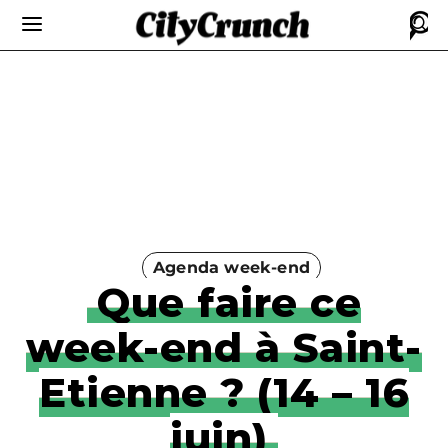
Agenda week-end
Que faire ce
week-end à Saint-
Etienne ? (14 – 16
juin)