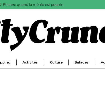
à St Etienne quand la météo est pourrie
pping
Activités
Culture
Balades
A