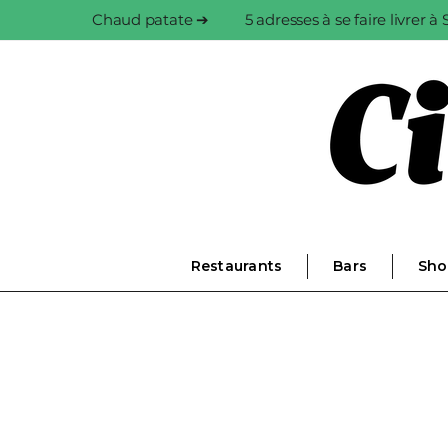
Chaud patate ➔
5 adresses à se faire livrer 
Restaurants
Bars
Sho