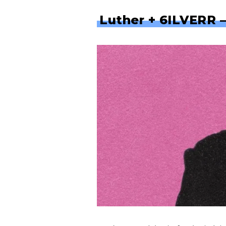
Luther + 6ILVERR – 