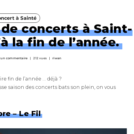
ncert à Sainté
 de concerts à Saint-
à la fin de l’année.
cun commentaire
212 vues
riwan
ire fin de l’année … déjà ?
sse saison des concerts bats son plein, on vous
re – Le Fil