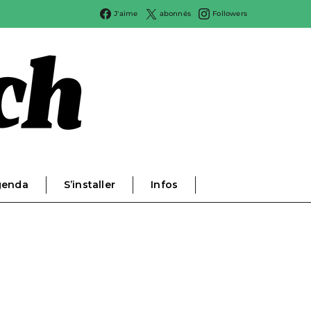
J'aime
abonnés
Followers
genda
S’installer
Infos