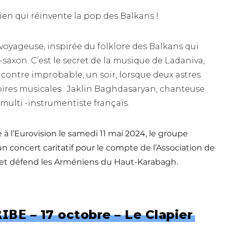
en qui réinvente la pop des Balkans !
voyageuse, inspirée du folklore des Balkans qui
axon. C’est le secret de la musique de Ladaniva,
contre improbable, un soir, lorsque deux astres
toires musicales : Jaklin Baghdasaryan, chanteuse
ulti -instrumentiste français.
 à l’Eurovision le samedi 11 mai 2024, le groupe
un concert caritatif pour le compte de l’Association de
t et défend les Arméniens du Haut-Karabagh.
𝗥𝗜𝗕𝗘 – 17 octobre – Le Clapier