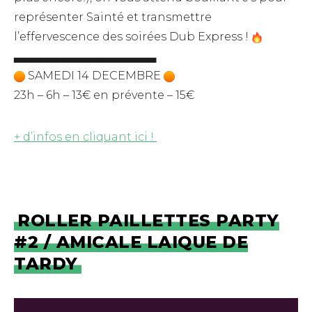
représenter Sainté et transmettre
l’effervescence des soirées Dub Express !
▃▃▃▃▃▃▃▃▃▃▃▃▃▃▃▃▃
SAMEDI 14 DECEMBRE
23h – 6h – 13€ en prévente – 15€
+ d’infos en cliquant ici !
ROLLER PAILLETTES PARTY
#2 / AMICALE LAIQUE DE
TARDY