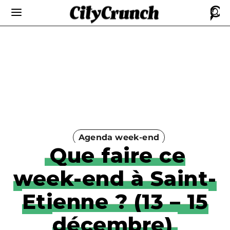
Agenda week-end
Que faire ce
week-end à Saint-
Etienne ? (13 – 15
décembre)