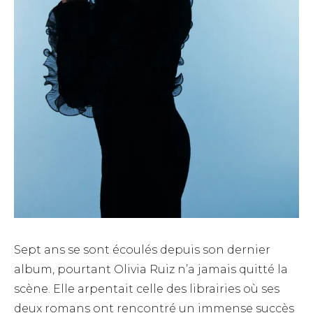
Sept ans se sont écoulés depuis son dernier
album, pourtant Olivia Ruiz n’a jamais quitté la
scène. Elle arpentait celle des librairies où ses
deux romans ont rencontré un immense succès