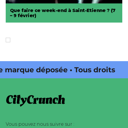
Que faire ce week-end à Saint-Etienne ? (7
– 9 février)
rque déposée • Tous droits
dité par Buena Onda Web •
rque déposée • Tous droits
dité par Buena Onda Web •
Vous pouvez nous suivre sur :