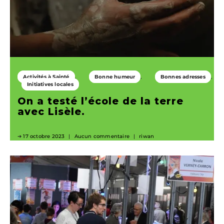
Activités à Sainté
Bonne humeur
Bonnes adresses
Initiatives locales
On a testé l’école de la terre
avec Lisèle.
17 octobre 2023
Aucun commentaire
riwan