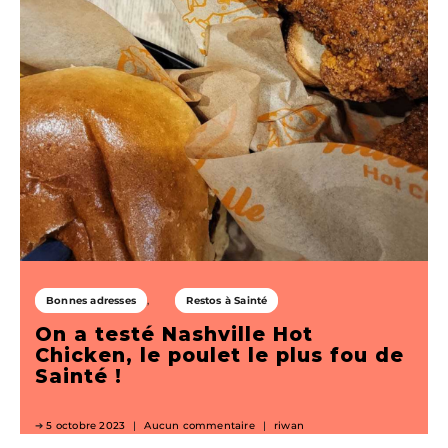
Bonnes adresses
Restos à Sainté
On a testé Nashville Hot
Chicken, le poulet le plus fou de
Sainté !
5 octobre 2023
Aucun commentaire
riwan