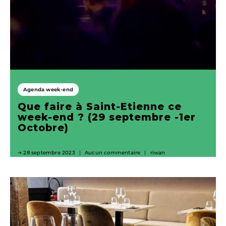
Agenda week-end
Que faire à Saint-Etienne ce
week-end ? (29 septembre -1er
Octobre)
28 septembre 2023
Aucun commentaire
riwan