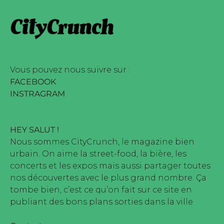
 édité par Buena Onda Web •
marque déposée • Tous droits
 édité par Buena Onda Web •
Vous pouvez nous suivre sur :
FACEBOOK
INSTRAGRAM
HEY SALUT !
Nous sommes CityCrunch, le magazine bien
urbain. On aime la street-food, la bière, les
concerts et les expos mais aussi partager toutes
nos découvertes avec le plus grand nombre. Ça
tombe bien, c’est ce qu’on fait sur ce site en
publiant des bons plans sorties dans la ville.