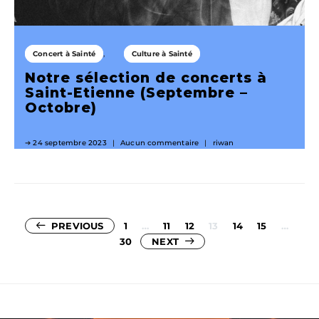
Concert à Sainté
Culture à Sainté
Notre sélection de concerts à
Saint-Etienne (Septembre –
Octobre)
24 septembre 2023
Aucun commentaire
riwan
Pagination
PREVIOUS
1
…
11
12
13
14
15
…
30
NEXT
des
publications