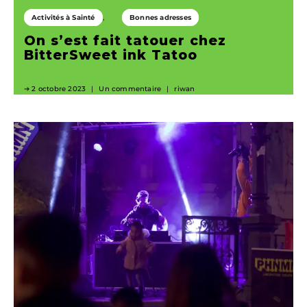
Activités à Sainté
Bonnes adresses
On s’est fait tatouer chez
BitterSweet ink Tatoo
2 octobre 2023
Un commentaire
riwan