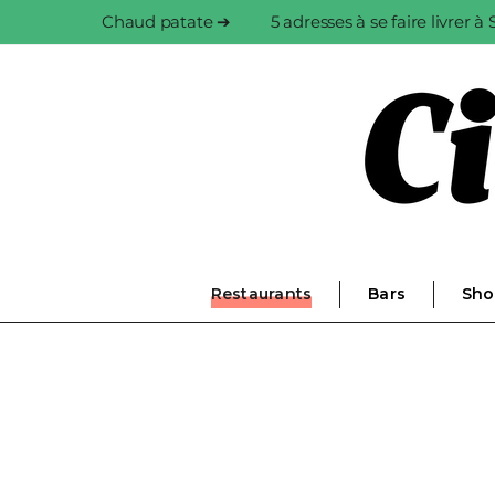
Chaud patate ➔
5 adresses à se faire livrer 
Restaurants
Bars
Sho