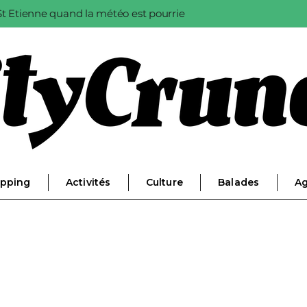
à St Etienne quand la météo est pourrie
pping
Activités
Culture
Balades
A