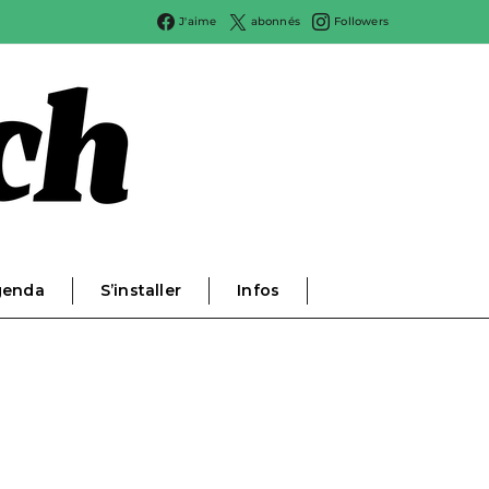
J'aime
abonnés
Followers
genda
S’installer
Infos