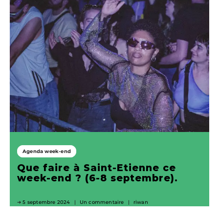
Agenda week-end
Que faire à Saint-Etienne ce
week-end ? (6-8 septembre).
5 septembre 2024
Un commentaire
riwan