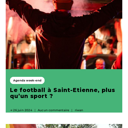
Agenda week-end
Le football à Saint-Etienne, plus
qu’un sport ?
26 juin 2024
Aucun commentaire
riwan