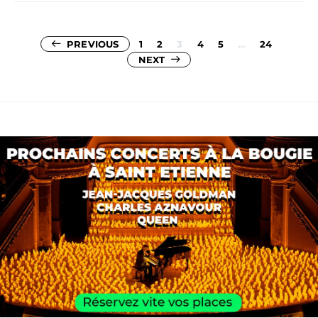
Pagination
PREVIOUS
1
2
3
4
5
…
24
NEXT
des
publications