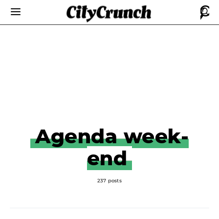
Agenda week-
end
237 posts