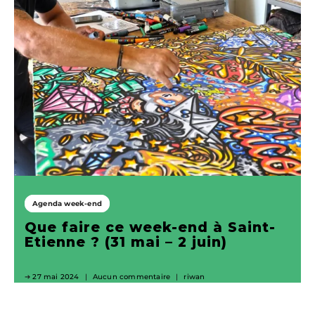
Agenda week-end
Que faire ce week-end à Saint-
Etienne ? (31 mai – 2 juin)
27 mai 2024
Aucun commentaire
riwan