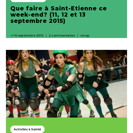
Que faire à Saint-Etienne ce
week-end? (11, 12 et 13
septembre 2015)
10 septembre 2015
2 commentaires
nicop
Activités à Sainté