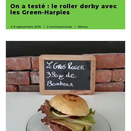
On a testé : le roller derby avec
les Green-Harpies
9 septembre 2015
2 commentaires
Bénou