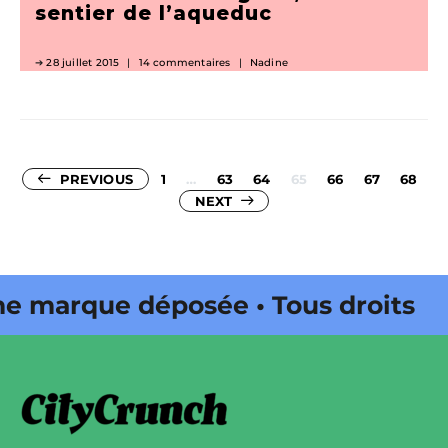
sentier de l’aqueduc
28 juillet 2015
14 commentaires
Nadine
Pagination
PREVIOUS
1
…
63
64
65
66
67
68
NEXT
des
publications
marque déposée • Tous droits
e édité par Buena Onda Web •
marque déposée • Tous droits