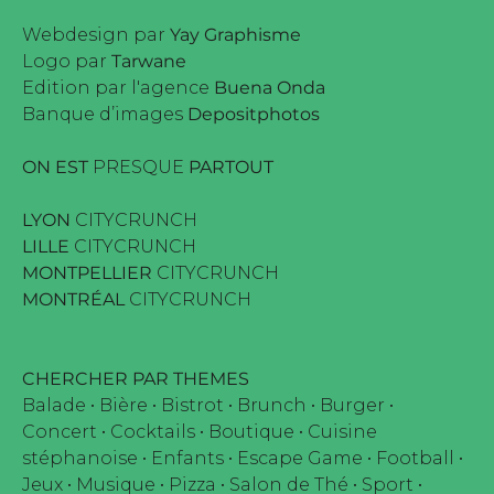
Webdesign par
Yay Graphisme
Logo par
Tarwane
Edition par l'agence
Buena Onda
Banque d’images
Depositphotos
ON EST
PRESQUE
PARTOUT
LYON
CITYCRUNCH
LILLE
CITYCRUNCH
MONTPELLIER
CITYCRUNCH
MONTRÉAL
CITYCRUNCH
CHERCHER PAR THEMES
Balade
•
Bière
•
Bistrot
•
Brunch
•
Burger
•
Concert
•
Cocktails
•
Boutique
•
Cuisine
stéphanoise
•
Enfants
•
Escape Game
•
Football
•
Jeux
•
Musique
•
Pizza
•
Salon de Thé
•
Sport
•