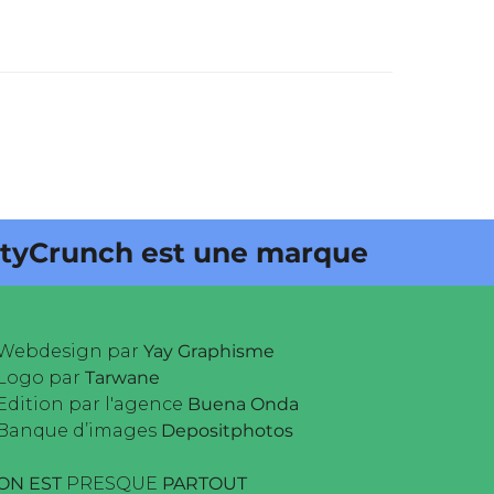
h est une marque déposée • Tous
Webdesign par
Yay Graphisme
Logo par
Tarwane
Edition par l'agence
Buena Onda
Banque d’images
Depositphotos
ON EST
PRESQUE
PARTOUT