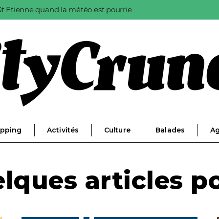
à St Etienne quand la météo est pourrie
pping
Activités
Culture
Balades
A
lques articles po