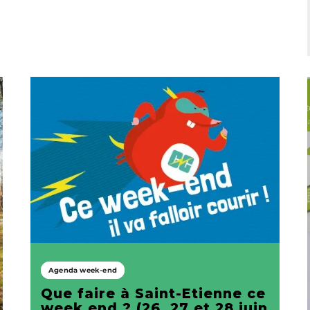
Agenda week-end
Que faire à Saint-Etienne ce
week end ? (26, 27 et 28 juin