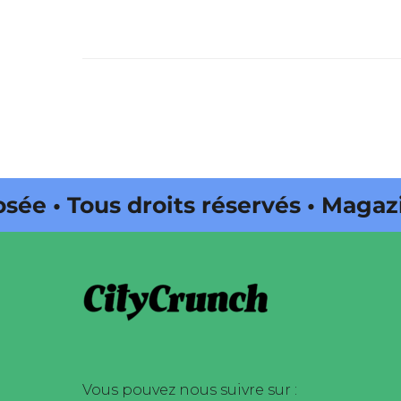
us droits réservés • Magazine édi
ena Onda Web •
Vous pouvez nous suivre sur :