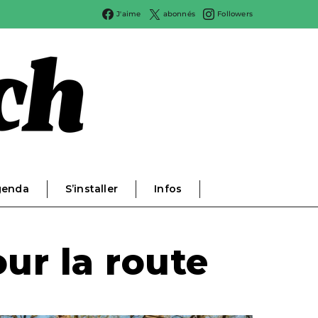
J'aime
abonnés
Followers
genda
S’installer
Infos
ur la route