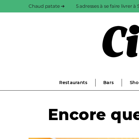
Chaud patate ➔
5 adresses à se faire livrer 
Restaurants
Bars
Sho
Encore que