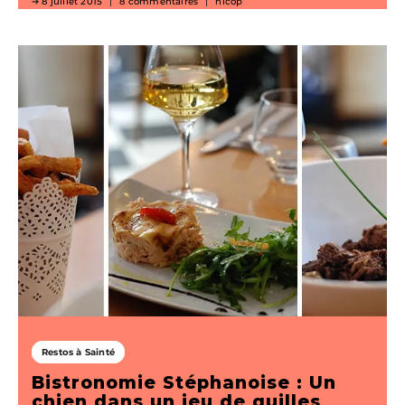
8 juillet 2015
8 commentaires
nicop
Restos à Sainté
Bistronomie Stéphanoise : Un
chien dans un jeu de quilles