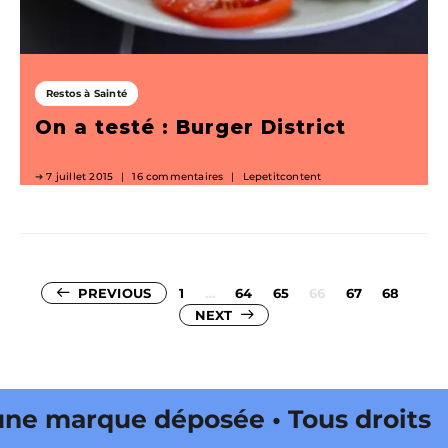
Restos à Sainté
On a testé : Burger District
7 juillet 2015
16 commentaires
Lepetitcontent
Pagination
PREVIOUS
1
…
64
65
66
67
68
NEXT
des
publications
 marque déposée • Tous droits