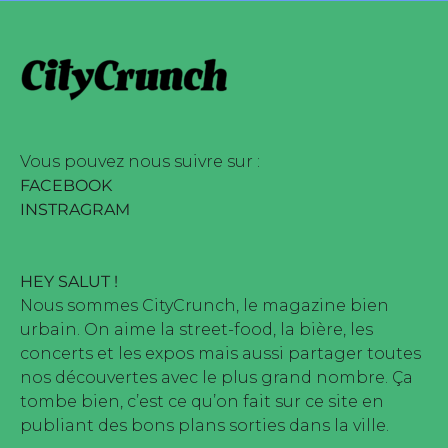
ne édité par Buena Onda Web •
 marque déposée • Tous droits
ne édité par Buena Onda Web •
Vous pouvez nous suivre sur :
FACEBOOK
INSTRAGRAM
HEY SALUT !
Nous sommes CityCrunch, le magazine bien
urbain. On aime la street-food, la bière, les
concerts et les expos mais aussi partager toutes
nos découvertes avec le plus grand nombre. Ça
tombe bien, c’est ce qu’on fait sur ce site en
publiant des bons plans sorties dans la ville.