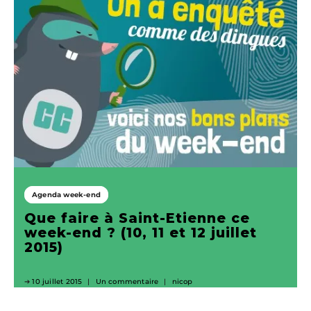
Agenda week-end
Que faire à Saint-Etienne ce
week-end ? (10, 11 et 12 juillet
2015)
10 juillet 2015
Un commentaire
nicop