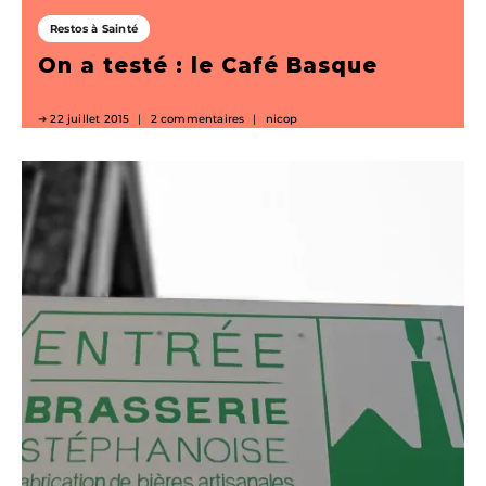
Restos à Sainté
On a testé : le Café Basque
22 juillet 2015
2 commentaires
nicop