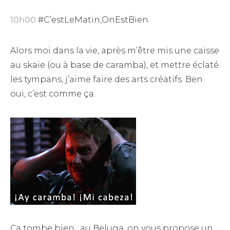
10h00
#C’estLeMatin,OnEstBien
Alors moi dans la vie, après m’être mis une caisse
au skaïe (ou à base de caramba), et mettre éclaté
les tympans, j’aime faire des arts créatifs. Ben
oui, c’est comme ça.
Ça tombe bien : au Beluga, on vous propose un